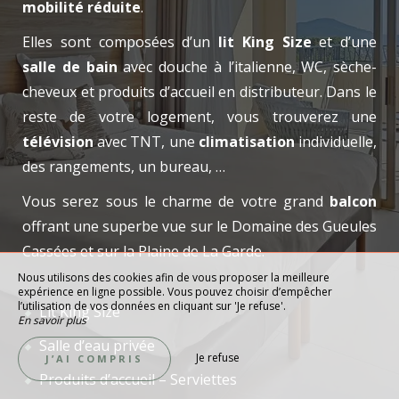
mobilité réduite
.
Elles sont composées d’un
lit King Size
et d’une
salle de bain
avec douche à l’italienne, WC, sèche-
cheveux et produits d’accueil en distributeur. Dans le
reste de votre logement, vous trouverez une
télévision
avec TNT, une
climatisation
individuelle,
des rangements, un bureau, …
Vous serez sous le charme de votre grand
balcon
offrant une superbe vue sur le Domaine des Gueules
Cassées et sur la Plaine de La Garde.
Nous utilisons des cookies afin de vous proposer la meilleure
expérience en ligne possible. Vous pouvez choisir d’empêcher
l’utilisation de vos données en cliquant sur 'Je refuse'.
Lit King Size
En savoir plus
Salle d’eau privée
Je refuse
J’AI COMPRIS
Produits d’accueil – Serviettes