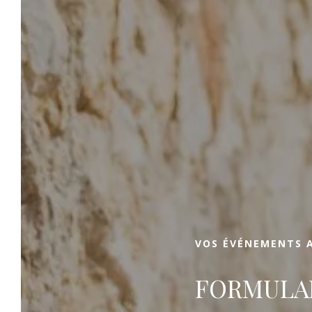
LE DOMAINE DES GUEULES CASSÉES
Réserver
Optez pour des séjours d’exception en
famille, entre amis, en couple ou pour des
événements privés et professionnels
somptueux au Domaine des Gueules
Cassées. Ce site emblématique de La Valette-
du-Var ouvre toujours ses portes, aux
curieux, aux militaires et aux voyageurs en
VOS ÉVÉNEMENTS A
quête de réconfort. Laissez-vous surprendre
et charmer par cet hôtel et ce lieu de
FORMULAI
réception idéal à La Valette du Var.