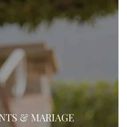
réserver votre événement
E CHAMBRE
Départ
Départ
R
NTS & MARIAGE