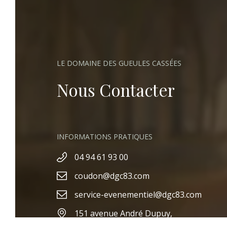
LE DOMAINE DES GUEULES CASSÉES
Nous Contacter
INFORMATIONS PRATIQUES
04 94 61 93 00
VOTRE MARIAGE
À D
coudon@dgc83.com
service-evenementiel@dgc83.com
151 avenue André Dupuy,
83160 La Valette du Var